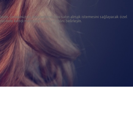
ekleyin. Ürününüzün, müşterilerin onu satın almak istemesini sağlayacak özel
erinde kendi metninizi yazın ve stilini belirleyin.