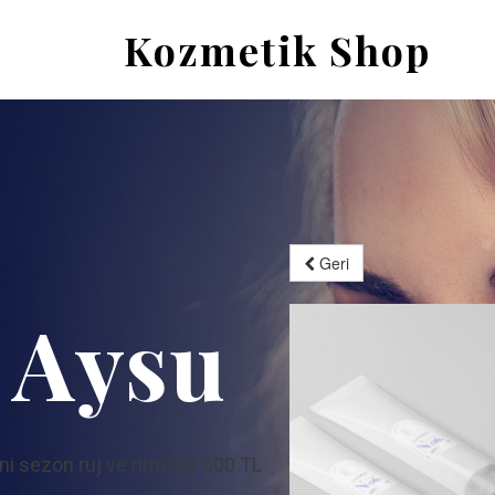
Kozmetik Shop
Geri
Aysu
ni sezon ruj ve rimeller 500 TL