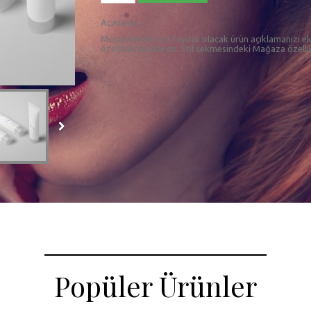
Açıklama
Müşterileriniz için faydalı olacak ürün açıklamanızı 
özelliklerini ekleyin. Stil sekmesindeki Mağaza özellikl
Popüler Ürünler