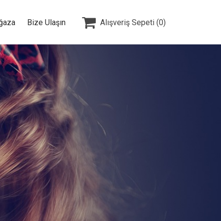

ğaza
Bize Ulaşın
Alışveriş Sepeti
(0)