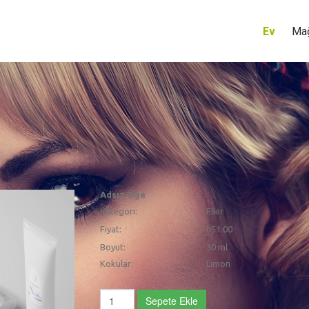
Ev
Ma
Adsız Öğe
Kategori:
Eller
Fiyat:
₺51.00
Boyut:
30 ml
Kokular:
Limon
Sepete Ekle