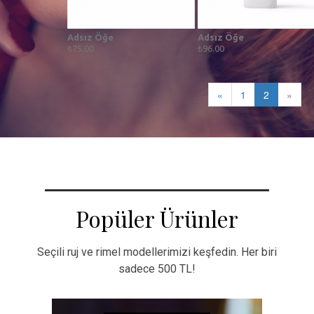
Adsız Öğe
Adsız Öğe
₺75.00
₺96.00
«
1
2
»
Popüler Ürünler
Seçili ruj ve rimel modellerimizi keşfedin. Her biri
sadece 500 TL!