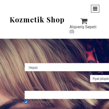
Kozmetik Shop

Alışveriş Sepeti
(0)
Fiyat (düşü
Metin arama:
Açıklamalarda Ara