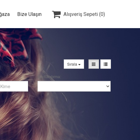

ğaza
Bize Ulaşın
Alışveriş Sepeti
(0)
Sırala
Sınıflandırma: