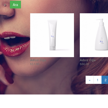
Ara
Adsız Öğe
Adsız Öğe
₺51.00
₺66.00
«
1
2