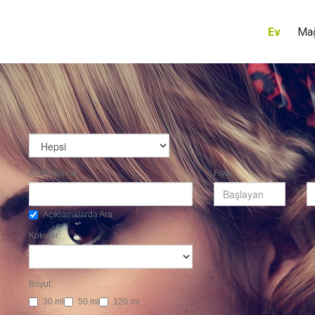
Ev
Ma
Metin arama:
Fiyat:
Açıklamalarda Ara
Kokular:
Boyut:
30 ml
50 ml
120 ml