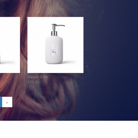
Adsız Öğe
₺54.00
»