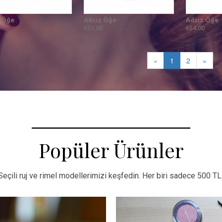
 Öğe
Adsız Öğe
Adsız Öğe
0
₺51.00
₺54.00
«
1
2
»
Popüler Ürünler
Seçili ruj ve rimel modellerimizi keşfedin. Her biri sadece 500 TL