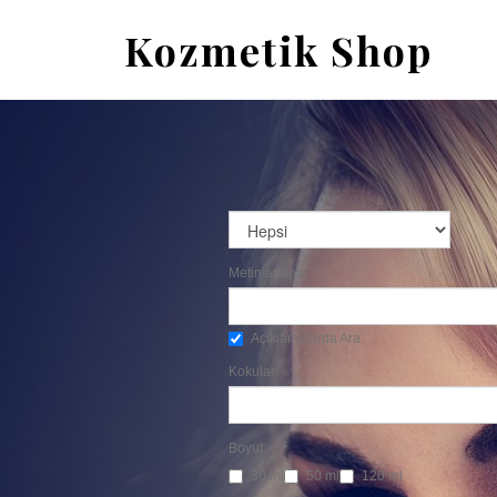
Kozmetik Shop
Metin arama:
Açıklamalarda Ara
Kokular:
Boyut:
30 ml
50 ml
120 ml