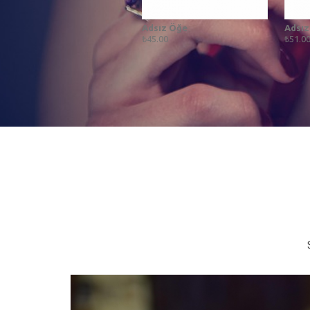
Adsız Öğe
Adsız
₺45.00
₺51.0