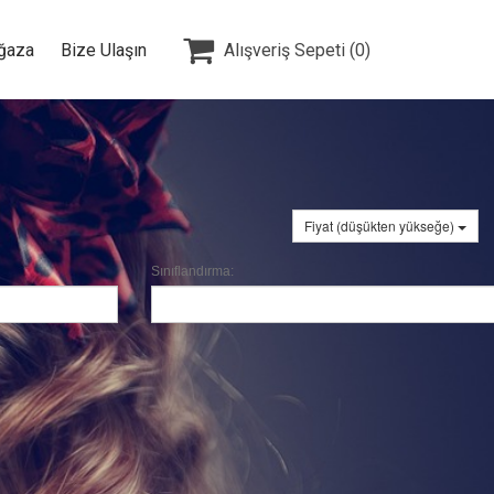

ğaza
Bize Ulaşın
Alışveriş Sepeti
(0)
Fiyat (düşükten yükseğe)
Sınıflandırma: