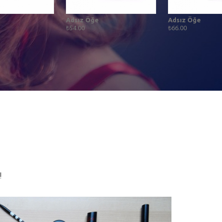
Adsız Öğe
Adsız Öğe
₺54.00
₺66.00
!