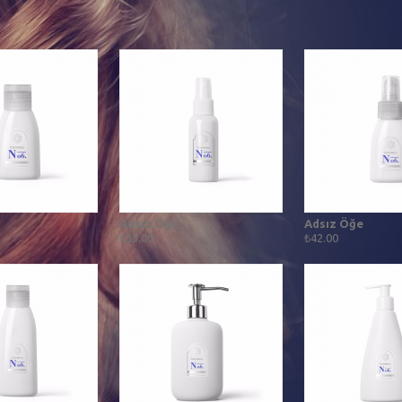
Adsız Öğe
Adsız Öğe
₺33.00
₺42.00