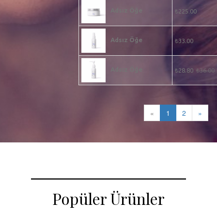
Adsız Öğe
₺225.00
Adsız Öğe
₺33.00
Adsız Öğe
₺28.80
₺36.00
«
1
2
»
Popüler Ürünler