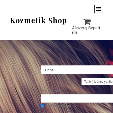
Kozmetik Shop

Alışveriş Sepeti
(0)
Tarih (ilk önce yenile
Metin arama:
Açıklamalarda Ara