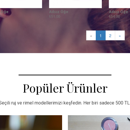
 Öğe
Adsız Öğe
Adsız Öğe
0
₺51.00
₺54.00
«
1
2
»
Popüler Ürünler
Seçili ruj ve rimel modellerimizi keşfedin. Her biri sadece 500 TL