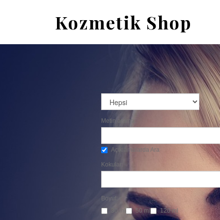
Kozmetik Shop
Metin arama:
Açıklamalarda Ara
Kokular:
Boyut:
30 ml
50 ml
120 ml