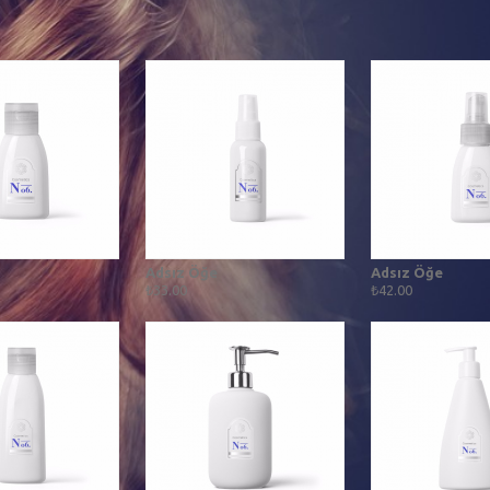
Adsız Öğe
Adsız Öğe
₺33.00
₺42.00