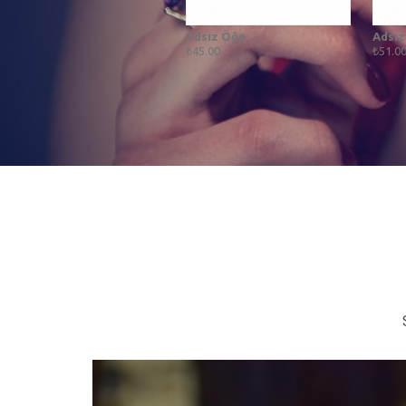
Adsız Öğe
Adsız
₺45.00
₺51.0