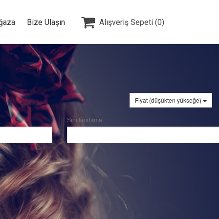

ğaza
Bize Ulaşın
Alışveriş Sepeti
(0)
Fiyat (düşükten yükseğe)
Sınıflandırma: