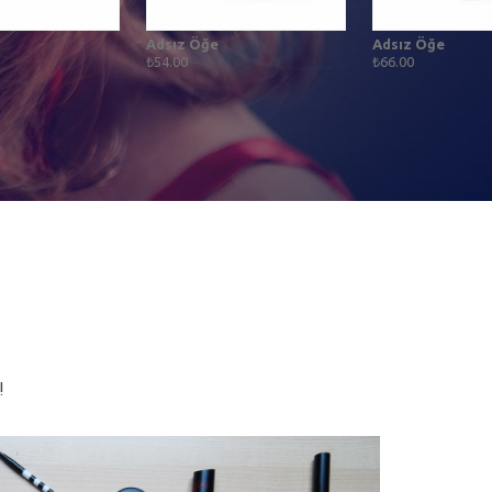
Adsız Öğe
Adsız Öğe
₺54.00
₺66.00
!